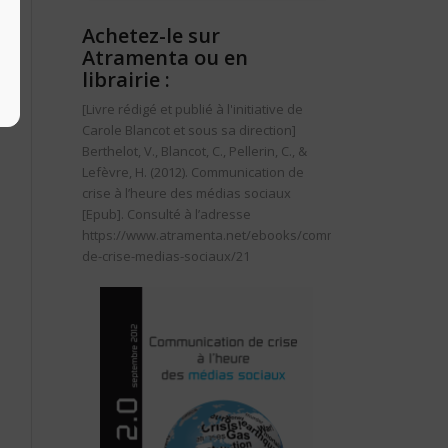
Achetez-le sur
Atramenta ou en
librairie :
[Livre rédigé et publié à l'initiative de
Carole Blancot et sous sa direction]
Berthelot, V., Blancot, C., Pellerin, C., &
Lefèvre, H. (2012).
Communication de
crise à l’heure des médias sociaux
[Epub]. Consulté à l’adresse
https://www.atramenta.net/ebooks/communication-
de-crise-medias-sociaux/21