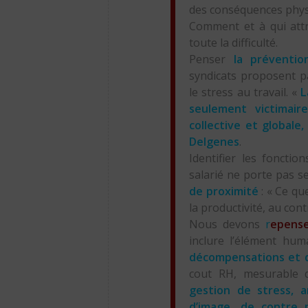
des conséquences phys
Comment et à qui attr
toute la difficulté.
Penser
la préventio
syndicats proposent p
le stress au travail. «
L
seulement victimair
collective et globale
Delgenes
.
Identifier les fonctio
salarié ne porte pas s
de proximité
: « Ce qu
la productivité, au con
Nous devons
r
epense
inclure l’élément hum
décompensations et de
cout RH, mesurable q
gestion de stress, a
d’image, de contre 