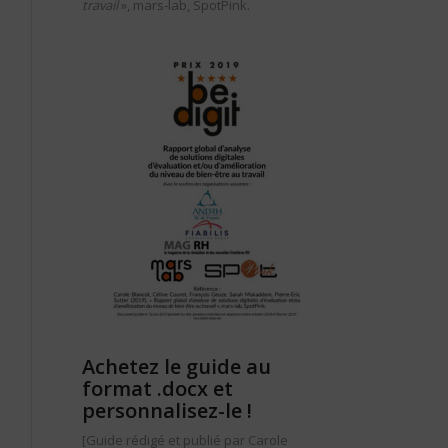
travail
», mars-lab, SpotPink.
Achetez le guide au
format .docx et
personnalisez-le !
[Guide rédigé et publié par Carole