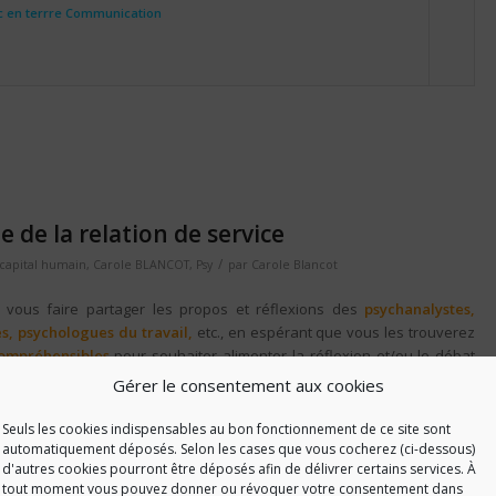
c en terrre Communication
 de la relation de service
/
capital humain
,
Carole BLANCOT
,
Psy
par
Carole Blancot
de vous faire partager les propos et réflexions des
psychanalystes,
s, psychologues du travail,
etc., en espérant que vous les trouverez
 compréhensibles
pour souhaiter alimenter la réflexion et/ou le débat
du capital humain en entreprise.
Gérer le consentement aux cookies
ega
, intitulé
« De la relation de service à la servitude ? »
, publié sur
Seuls les cookies indispensables au bon fonctionnement de ce site sont
automatiquement déposés. Selon les cases que vous cocherez (ci-dessous)
d'autres cookies pourront être déposés afin de délivrer certains services. À
motional work
, le premier (
« jeu superficiel »
)
expose à
tout moment vous pouvez donner ou révoquer votre consentement dans