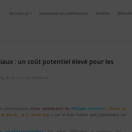
Qui suis-je ?
Interviews et conférences
Articles
Bibliot
aux : un coût potentiel élevé pour les
/
Psy
,
Stress
par
Carole Blancot
re connaissance d’
une contribution de
Philippe Sorstein
« Choisir sa
e & des R… & le divan psy »
sur le hub Viadeo que j’administre sur
s professionnelles
les plus difficiles à cerner, les