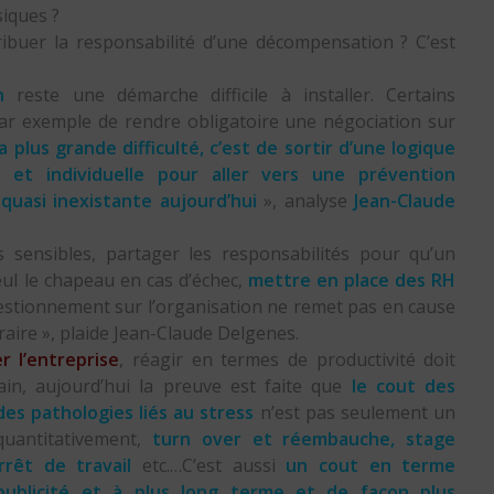
iques ?
ibuer la responsabilité d’une décompensation ? C’est
n
reste une démarche difficile à installer. Certains
ar exemple de rendre obligatoire une négociation sur
a plus grande difficulté, c’est de sortir d’une logique
e et individuelle pour aller vers une prévention
, quasi inexistante aujourd’hui
», analyse
Jean-Claude
ns sensibles, partager les responsabilités pour qu’un
eul le chapeau en cas d’échec,
mettre en place des RH
estionnement sur l’organisation ne remet pas en cause
traire », plaide Jean-Claude Delgenes.
r l’entreprise
, réagir en termes de productivité doit
ain, aujourd’hui la preuve est faite que
le cout des
s pathologies liés au stress
n’est pas seulement un
uantitativement,
turn over et réembauche, stage
rrêt de travail
etc.…C’est aussi
un cout en terme
publicité et à plus long terme et de façon plus