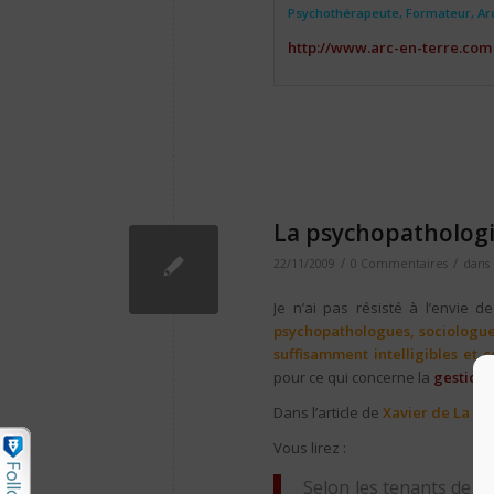
Psychothérapeute, Formateur, Ar
http://www.arc-en-terre.com
La psychopathologie
/
/
22/11/2009
0 Commentaires
dans
Je n’ai pas résisté à l’envie 
psychopathologues, sociologue
suffisamment intelligibles et
pour ce qui concerne la
gestion 
Dans l’article de
Xavier de La V
Vous lirez :
Selon les tenants de l’
e