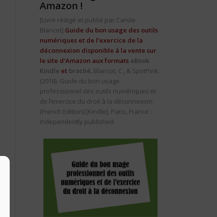
Amazon !
[Livre rédigé et publié par Carole
Blancot]
Guide du bon usage des outils
numériques et de l'exercice de la
déconnexion disponible à la vente sur
le site d'Amazon aux formats
eBook
Kindle
et
broché
.
Blancot, C., & SpotPink.
(2018).
Guide du bon usage
professionnel des outils numériques et
de l’exercice du droit à la déconnexion
(French Edition)
[Kindle]. Paris, France :
Independently published.