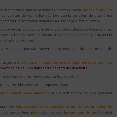
ours été fondamentalement attachée et attirée par la
notion de services
convaincue de leur utilité dès lors que la condition de qualité est
en entendu, rencontrer la demande (dusse celle-ci être suscitée).
que je devais avoir perçu le défaut de valorisationde certains services
ssentais l’a nécessité, en tant que responsable marketing, d’ajouter la
e »
à celle de services !
rvice seul, ne pouvait trouver sa légitimité, tant du point de vue de
ent urgence à
rehausser l’image du service dans notre société
mais
’exercice de celui-ci dans certains secteurs d’activité
.
érence qu’aux services rendus aux particuliers (BtoC).
 services adressés aux entreprises (BtoB).
tentiellement moins aliénante
et que ledit service est plus gratifiant
ujours été
fondamentalement attachée et attirée par la notion de
convaincue de leur
utilité
dès lors que la
condition de qualité
était