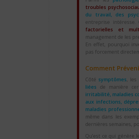
troubles psychosocia
du travail, des psy
entreprise intéresse
factorielles et mul
management de les pr
En effet, pourquoi inve
pas forcement directe
Comment Préveni
Côté
symptômes
, le
liées
de manière cer
irritabilité, maladies
aux infections, dépres
maladies professionn
même dans les exempl
dernières semaines, pou
Qu’est ce qui génère l