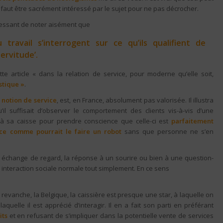
 faut être sacrément intéressé par le sujet pour ne pas décrocher.
éressant de noter aisément que
travail s’interrogent sur ce qu’ils qualifient de
ervitude’.
tte article « dans la relation de service, pour moderne qu’elle soit,
stique »
.
 notion de service
, est, en France, absolument pas valorisée. Il illustra
il suffisait d’observer le comportement des clients vis-à-vis d’une
 à sa caisse pour prendre conscience que celle-ci est
parfaitement
vice comme pourrait le faire un robot
sans que personne ne s’en
 échange de regard, la réponse à un sourire ou bien à une question-
 interaction sociale normale tout simplement. En ce sens
nous pouvons
s dans cet article.
evanche, la Belgique, la caissière est presque une star, à laquelle on
quelle il est apprécié d’interagir. Il en a fait son parti en préférant
its
et en refusant de s’impliquer dans la potentielle vente de services