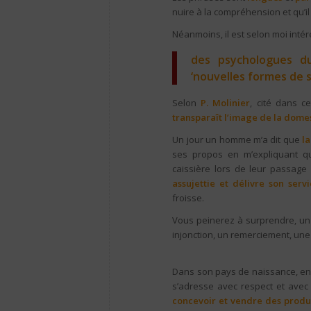
nuire à la compréhension et qu’il
Néanmoins, il est selon moi int
des psychologues du 
‘nouvelles formes de s
Selon
P. Molinier
, cité dans ce
transparaît l’image de la dome
Un jour un homme m’a dit que
la
ses propos en m’expliquant qu’
caissière lors de leur passage
assujettie et délivre son ser
froisse.
Vous peinerez à surprendre, un
injonction, un remerciement, une
rejoindre l’avis des experts cité
Dans son pays de naissance, en r
s’adresse avec respect et avec la
concevoir et vendre des produ