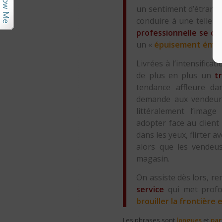
un sentiment d’étrange
conduire à une telle i
professionnelle se cum
un «
épuisement émot
Livrées à l’intensificat
de plus en plus un
t
tendance affleure d
demande aux vendeurs
littéralement l’imag
adopter face au client 
dans les yeux, flirter a
alors que les vendeu
magasin.
On assiste dès lors, 
service
qui met prof
brouiller la frontière
Les phrases sont
longues
et
par