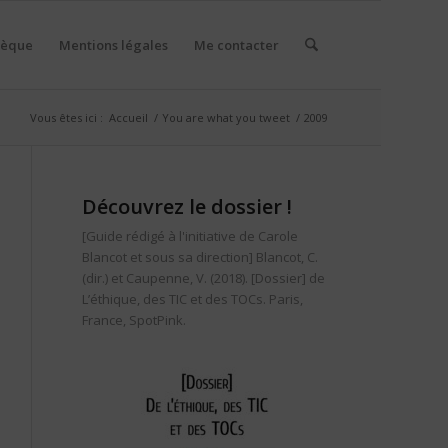
hèque
Mentions légales
Me contacter
Vous êtes ici :
Accueil
/
You are what you tweet
/
2009
Découvrez le dossier !
[Guide rédigé à l'initiative de Carole
Blancot et sous sa direction]
Blancot, C.
(dir.) et Caupenne, V. (2018). [Dossier] de
L’éthique, des TIC et des TOCs. Paris,
France, SpotPink.