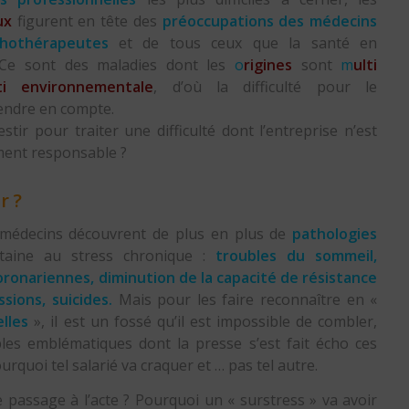
ux
figurent en tête des
préoccupations des médecins
chothérapeutes
et de tous ceux que la santé en
. Ce sont des maladies dont les
o
rigines
sont
m
ulti
ti environnementale
, d’où la difficulté pour le
endre en compte.
stir pour traiter une difficulté dont l’entreprise n’est
ment responsable ?
r ?
s médecins découvrent de plus en plus de
pathologies
taine au stress chronique :
troubles du sommeil,
 coronariennes, diminution de la capacité de résistance
sions, suicides.
Mais pour les faire reconnaître en «
elles
», il est un fossé qu’il est impossible de combler,
es emblématiques dont la presse s’est fait écho ces
rquoi tel salarié va craquer et … pas tel autre.
e passage à l’acte ? Pourquoi un « surstress » va avoir