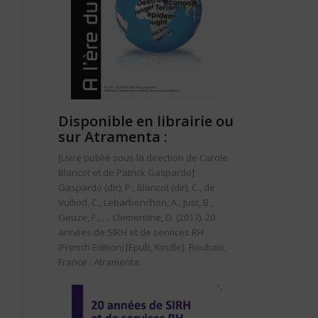
Disponible en librairie ou
sur Atramenta :
[Livre publié sous la direction de Carole
Blancot et de Patrick Gaspardo]
Gaspardo (dir), P., Blancot (dir), C., de
Vulliod, C., Lebarbenchon, A., Just, B.,
Geuze, F., … Clementine, D. (2017).
20
années de SIRH et de services RH
(French Edition)
[Epub, Kindle]. Roubaix,
France : Atramenta.