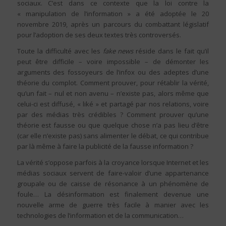
sociaux. C’est dans ce contexte que la loi contre la
« manipulation de l’information » a été adoptée le 20
novembre 2019, après un parcours du combattant législatif
pour l’adoption de ses deux textes très controversés.
Toute la difficulté avec les
fake news
réside dans le fait qu’il
peut être difficile – voire impossible – de démonter les
arguments des fossoyeurs de l’infox ou des adeptes d’une
théorie du complot. Comment prouver, pour rétablir la vérité,
qu’un fait – nul et non avenu – n’existe pas, alors même que
celui-ci est diffusé, « liké » et partagé par nos relations, voire
par des médias très crédibles ? Comment prouver qu’une
théorie est fausse ou que quelque chose n’a pas lieu d’être
(car elle n’existe pas) sans alimenter le débat, ce qui contribue
par là même à faire la publicité de la fausse information ?
La vérité s’oppose parfois à la croyance lorsque Internet et les
médias sociaux servent de faire-valoir d’une appartenance
groupale ou de caisse de résonance à un phénomène de
foule… La désinformation est finalement devenue une
nouvelle arme de guerre très facile à manier avec les
technologies de l’information et de la communication…