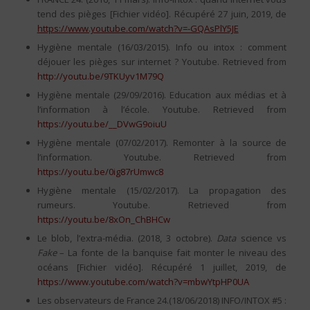
tend des pièges [Fichier vidéo]. Récupéré 27 juin, 2019, de
https://www.youtube.com/watch?v=-GQAsPlY5JE
Hygiène mentale (16/03/2015). Info ou intox : comment
déjouer les pièges sur internet ? Youtube. Retrieved from
http://youtu.be/9TKUyv1M79Q
Hygiène mentale (29/09/2016). Education aux médias et à
l’information à l’école. Youtube. Retrieved from
https://youtu.be/__DVwG9oiuU
Hygiène mentale (07/02/2017). Remonter à la source de
l’information. Youtube. Retrieved from
https://youtu.be/0ig87rUmwc8
Hygiène mentale (15/02/2017). La propagation des
rumeurs. Youtube. Retrieved from
https://youtu.be/8xOn_ChBHCw
Le blob, l’extra-média. (2018, 3 octobre).
Data
science vs
Fake
– La fonte de la banquise fait monter le niveau des
océans [Fichier vidéo]. Récupéré 1 juillet, 2019, de
https://www.youtube.com/watch?v=mbwYtpHP0UA
Les observateurs de France 24.(18/06/2018) INFO/INTOX #5 :