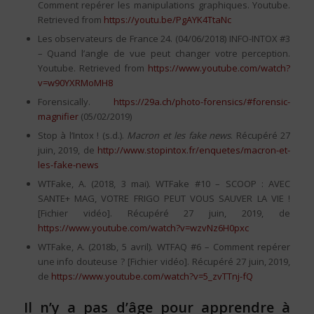
Comment repérer les manipulations graphiques. Youtube.
Retrieved from
https://youtu.be/PgAYK4TtaNc
Les observateurs de France 24. (04/06/2018) INFO-INTOX #3
– Quand l’angle de vue peut changer votre perception.
Youtube. Retrieved from
https://www.youtube.com/watch?
v=w90YXRMoMH8
Forensically.
https://29a.ch/photo-forensics/#forensic-
magnifier
(05/02/2019)
Stop à l’Intox ! (s.d.).
Macron et les fake news
. Récupéré 27
juin, 2019, de
http://www.stopintox.fr/enquetes/macron-et-
les-fake-news
WTFake, A. (2018, 3 mai). WTFake #10 – SCOOP : AVEC
SANTE+ MAG, VOTRE FRIGO PEUT VOUS SAUVER LA VIE !
[Fichier vidéo]. Récupéré 27 juin, 2019, de
https://www.youtube.com/watch?v=wzvNz6H0pxc
WTFake, A. (2018b, 5 avril). WTFAQ #6 – Comment repérer
une info douteuse ? [Fichier vidéo]. Récupéré 27 juin, 2019,
de
https://www.youtube.com/watch?v=5_zvTTnj-fQ
Il n’y a pas d’âge pour apprendre à