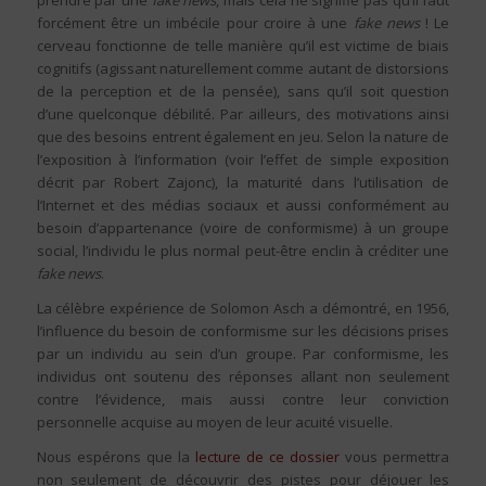
prendre par une
fake news
, mais cela ne signifie pas qu’il faut
forcément être un imbécile pour croire à une
fake news
! Le
cerveau fonctionne de telle manière qu’il est victime de biais
cognitifs (agissant naturellement comme autant de distorsions
de la perception et de la pensée), sans qu’il soit question
d’une quelconque débilité. Par ailleurs, des motivations ainsi
que des besoins entrent également en jeu. Selon la nature de
l’exposition à l’information (voir l’effet de simple exposition
décrit par Robert Zajonc), la maturité dans l’utilisation de
l’Internet et des médias sociaux et aussi conformément au
besoin d’appartenance (voire de conformisme) à un groupe
social, l’individu le plus normal peut-être enclin à créditer une
fake news
.
La célèbre expérience de Solomon Asch a démontré, en 1956,
l’influence du besoin de conformisme sur les décisions prises
par un individu au sein d’un groupe. Par conformisme, les
individus ont soutenu des réponses allant non seulement
contre l’évidence, mais aussi contre leur conviction
personnelle acquise au moyen de leur acuité visuelle.
Nous espérons que la
lecture de ce dossier
vous permettra
non seulement de découvrir des pistes pour déjouer les