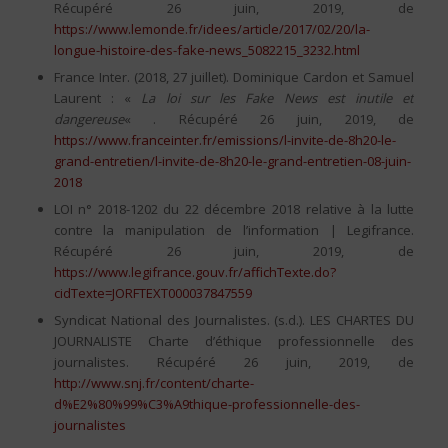
Récupéré 26 juin, 2019, de
https://www.lemonde.fr/idees/article/2017/02/20/la-
longue-histoire-des-fake-news_5082215_3232.html
France Inter. (2018, 27 juillet). Dominique Cardon et Samuel
Laurent : «
La loi sur les Fake News est inutile et
dangereuse
« . Récupéré 26 juin, 2019, de
https://www.franceinter.fr/emissions/l-invite-de-8h20-le-
grand-entretien/l-invite-de-8h20-le-grand-entretien-08-juin-
2018
LOI n° 2018-1202 du 22 décembre 2018 relative à la lutte
contre la manipulation de l’information | Legifrance.
Récupéré 26 juin, 2019, de
https://www.legifrance.gouv.fr/affichTexte.do?
cidTexte=JORFTEXT000037847559
Syndicat National des Journalistes. (s.d.). LES CHARTES DU
JOURNALISTE Charte d’éthique professionnelle des
journalistes. Récupéré 26 juin, 2019, de
http://www.snj.fr/content/charte-
d%E2%80%99%C3%A9thique-professionnelle-des-
journalistes