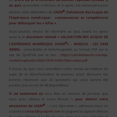
au quiz
accessible ci-dessus et ci-après est nécessaire pour
©
obtenir votre attestation de
VAEN
(
Validation des Acquis de
l’Expérience numérique
) :
connaissances et compétences
pour débusquer les « Infox »
.
Vous pouvez choisir de répondre au quiz avant ou après
avoir lu le
document intitulé « VALIDATION DES ACQUIS DE
©
L’EXPÉRIENCE NUMÉRIQUE (VAEN
) – MODULE : LES
FAKE
NEWS
«
, consultable et téléchargeable au format PDF sur le
site de SpotPink par ce lien :
https://caroleblancot.com/wp-
content/uploads/2020/10/VF-VAEN-fake-news.pdf
À l’issue du quiz vous connaîtrez votre niveau de maîtrise du
sujet de la désinformation et pourrez aussi découvrir les
bonnes réponses aux 20 questions qui vous auront été
posées (sur un set de 40 disponibles).
Si (et seulement si)
vous êtes en mesure de prouver que
vous avez obtenu le score Niveau 1,
pour obtenir votre
©
attestation de VAEN
– « Les
fake new
s », adressez-nous un
courriel à
contact@spotpink.com
en joignant la capture d’écran
du score obtenu à la fin du quiz ainsi que vos prénoms et