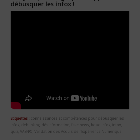
débusquer les infox !
Etiquettes :
connaissances et compétences pour débusquer les
infox
,
debunking
,
désinformation
,
fake news
,
hoax
,
infox
,
intox
,
quiz
,
VAEN©
,
Validation des Acquis de l'Expérience Numérique