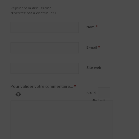
Rejoindre la discussion?
N’hésitez pas à contribuer !
*
Nom
*
E-mail
Site web
Pour valider votre commentaire...
*
six
×
=
dix-huit