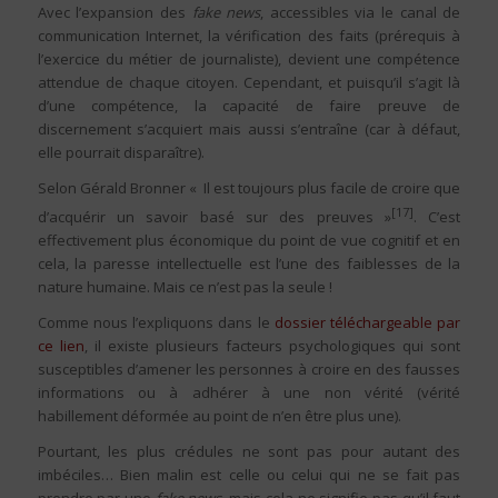
Avec l’expansion des
fake news
, accessibles via le canal de
communication Internet, la vérification des faits (prérequis à
l’exercice du métier de journaliste), devient une compétence
attendue de chaque citoyen. Cependant, et puisqu’il s’agit là
d’une compétence, la capacité de faire preuve de
discernement s’acquiert mais aussi s’entraîne (car à défaut,
elle pourrait disparaître).
Selon Gérald Bronner « Il est toujours plus facile de croire que
[17]
d’acquérir un savoir basé sur des preuves »
. C’est
effectivement plus économique du point de vue cognitif et en
cela, la paresse intellectuelle est l’une des faiblesses de la
nature humaine. Mais ce n’est pas la seule !
Comme nous l’expliquons dans le
dossier téléchargeable par
ce lien
, il existe plusieurs facteurs psychologiques qui sont
susceptibles d’amener les personnes à croire en des fausses
informations ou à adhérer à une non vérité (vérité
habillement déformée au point de n’en être plus une).
Pourtant, les plus crédules ne sont pas pour autant des
imbéciles… Bien malin est celle ou celui qui ne se fait pas