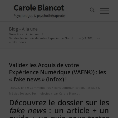
Blog - A la une
Vous êtes ici :
Accueil
/
Validez les Acquis de votre Expérience Numérique (VAEN©) : les
« fake news...
Validez les Acquis de votre
Expérience Numérique (VAEN©) : les
« fake news » (infox) !
/
/
13/09/2019
0 Commentaires
dans
Communication
,
Réseaux &
/
Médias Sociaux
,
Technologies
par
Carole Blancot
Découvrez le dossier sur les
fake news
: un article + un