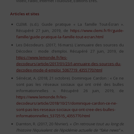
vidéo, radio, Internet Toulouse, Éditions Érès.
Articles et sites
CLEMI. (s.d.). Guide pratique « La famille Tout-Écran ».
Récupéré 27 juin, 2019, de
https://www.clemi.fr/fr/guide-
famille/guide-pratique-la-famille-tout-ecran.html
Les Décodeurs. (2017, 16 mars). L’annuaire des sources du
Décodex : mode d’emploi. Récupéré 27 juin, 2019, de
https://www.lemonde.fr/les-
decodeurs/article/2017/01/23/l-annuaire-des-sources-du-
decodex-mode-d-emploi_5067719_4355770.html
Sénécat, A. (2018, 21 octobre). Dominique Cardon : « Ce ne
sont pas les réseaux sociaux qui ont créé des bulles
informationnelles ». Récupéré 26 juin, 2019, de
https://www.lemonde.fr/les-
decodeurs/article/2018/10/21/dominique-cardon-ce-ne-
sont-pas-les-reseaux-sociaux-qui-ont-cree-des-bulles-
informationnelles_5372515_4355770.html
Darnton, R. (2017, 20 février). «
On retrouve tout au long de
l’histoire l’équivalent de l’épidémie actuelle de “fake news”
».