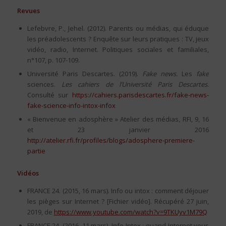
Revues
Lefebvre, P., Jehel. (2012). Parents ou médias, qui éduque
les préadolescents ? Enquête sur leurs pratiques : TV, jeux
vidéo, radio, Internet. Politiques sociales et familiales,
n°107, p. 107-109.
Université Paris Descartes. (2019).
Fake news.
Les
fake
sciences.
Les cahiers de l’Université Paris Descartes
.
Consulté sur
https://cahiers.parisdescartes.fr/fake-news-
fake-science-info-intox-infox
« Bienvenue en adosphère » Atelier des médias, RFI, 9, 16
et 23 janvier 2016
http://atelier.rfi.fr/profiles/blogs/adosphere-premiere-
partie
Vidéos
FRANCE 24. (2015, 16 mars). Info ou intox : comment déjouer
les pièges sur Internet ? [Fichier vidéo]. Récupéré 27 juin,
2019, de
https://www.youtube.com/watch?v=9TKUyv1M79Q
FRANCE 24. (2016, 11 mars). Info-Intox : quand Internet vous