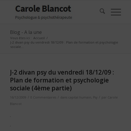
Blog - A la une
Vous êtes ici :
Accueil
/
J-2 divan psy du vendredi 18/12/09 : Plan de formation et psychologie
sociale...
J-2 divan psy du vendredi 18/12/09 :
Plan de formation et psychologie
sociale (4ème partie)
/
/
/
16/12/2009
0 Commentaires
dans
capital humain
,
Psy
par
Carole
Blancot
.
.