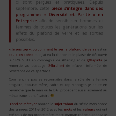
ci sont perçues et pratiquées. Depuis
septembre, cette
pièce s’intègre dans des
programmes « Diversité et Parité » en
Entreprise
afin de sensibiliser hommes et
femmes de toutes les générations sur les
effets du plafond de verre et les sorties
possibles.
« Je suis top »
, ou
comment briser le plafond de verre
est un
seule en scène
que j’ai eu la chance et le plaisir de découvrir
le 14/03/2011 en compagnie de #Darling et de
@flapinta
. Je
remercie au passage
@fbrahimi
de m’avoir informée de
l’existence de ce spectacle.
Comment ne pas se reconnaitre dans le rôle de la femme
stagiaire, épouse, mère, cadre et Top Manager. Je doute en
revanche que le mari ou le DAF procèdent aussi aisément au
mécanisme identificatoire
Blandine Métayer
aborde le
sujet tabou
du siècle mais phare
des années 2011 et 2012 avec les
mots
et les
valeurs
qui ont
été ceux de ma propre mère (merci maman chérie au passage