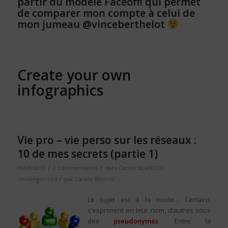
partir du modèle Faceoff! qui permet
de comparer mon compte à celui de
mon jumeau @vinceberthelot
Create your own
infographics
Vie pro – vie perso sur les réseaux :
10 de mes secrets (partie 1)
/
/
05/08/2011
2 Commentaires
dans
Carole BLANCOT
,
/
Uncategorized
par
Carole Blancot
Le sujet est à la mode… Certains
s’expriment en leur nom, d’autres sous
des
pseudonymes
. Entre la