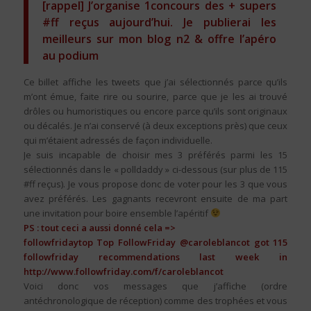
[rappel] J’organise 1concours des + supers
#ff reçus aujourd’hui. Je publierai les
meilleurs sur mon blog n2 & offre l’apéro
au podium
Ce billet affiche les tweets que j’ai sélectionnés parce qu’ils
m’ont émue, faite rire ou sourire, parce que je les ai trouvé
drôles ou humoristiques ou encore parce qu’ils sont originaux
ou décalés. Je n’ai conservé (à deux exceptions près) que ceux
qui m’étaient adressés de façon individuelle.
Je suis incapable de choisir mes 3 préférés parmi les 15
sélectionnés dans le « polldaddy » ci-dessous (sur plus de 115
#ff reçus). Je vous propose donc de voter pour les 3 que vous
avez préférés. Les gagnants recevront ensuite de ma part
une invitation pour boire ensemble l’apéritif
PS : tout ceci a aussi donné cela =>
followfridaytop
Top FollowFriday @caroleblancot got 115
followfriday recommendations last week in
http://www.followfriday.com/f/caroleblancot
Voici donc vos messages que j’affiche (ordre
antéchronologique de réception) comme des trophées et vous