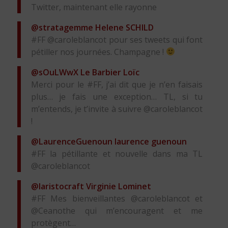
Twitter, maintenant elle rayonne
@stratagemme
Helene SCHILD
#FF @caroleblancot pour ses tweets qui font
pétiller nos journées. Champagne !
@sOuLWwX
Le Barbier Loïc
Merci pour le #FF, j’ai dit que je n’en faisais
plus… je fais une exception… TL, si tu
m’entends, je t’invite à suivre @caroleblancot
!
@LaurenceGuenoun
laurence guenoun
#FF la pétillante et nouvelle dans ma TL
@caroleblancot
@laristocraft
Virginie Lominet
#FF Mes bienveillantes @caroleblancot et
@Ceanothe qui m’encouragent et me
protègent…