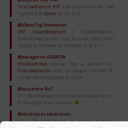
@
caroleblancot
#FF
à la chercheuse de Sale
Type et à la
#Jane
de ma TL !!
@ManuTop
Emmanuel
#FF
@
caroleblancot
? Followfridez-la,
Followfridez-la Oui, tout de suiite, allez viiite,
Sachez la follower, la retwitter et la RT ?
@patageron
AGERON
#FollowFriday
spécial rien à ajouter sur
@
caroleblancot
tous les éloges ont été FF.
Carole est marquante. A suivre
@leozarbre
RoZ
#FF @caroleblancot et surtout faites la rire
et interagir. Vous aimerez
@idcarrieres
idcarrieres
Merci @caroleblancot pr bonne humeur,
échange, clins d’oeil & billets pointus sur la