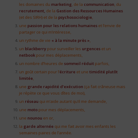
les domaines du
marketing
, de la
communication
, du
recrutement,
de la
Gestion des Ressources Humaines
(et des SIRH) et de la
psychosociologie
,
une
passion pour les relations humaines
et l’envie de
partager ce qui m’intéresse,
un rythme de vie
« à la minute près »
,
un
blackberry
pour surveiller les
urgences
et un
netbook
pour mes déplacements,
un nombre d’heures de
sommeil réduit
parfois,
un goût certain pour l’
écriture
et une
timidité plutôt
limitée
,
une
grande rapidité d’exécution
(ça fait crâneuse mais
je répète ce que vous dîtes de moi),
un
réseau
qui m’aide autant qu’il me demande,
une
moto
pour mes déplacements,
une
nounou
en or,
la
garde alternée
qui me fait avoir mes enfants les
semaines paires de l’année.