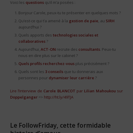
Voici les
questions
qu’il m’a posées :
Bonjour Carole, peux-tu te présenter en quelques mots ?
Qu’est-ce qui t’a amené à la
gestion de paie
, au
SIRH
aujourd’hui ?
Quels apports des
technologies sociales et
collaboratives
?
Aujourd’hui,
ACT-ON
recrute des
consultants
. Peux-tu
nous en dire plus sur le cabinet ?
Quels profils recherchez-vous
plus précisément ?
Quels sont les
3 conseils
que tu donnerais aux
personnes pour
dynamiser leur carrière
?
Lire l’interview de
Carole BLANCOT
par
Lilian Mahoukou
sur
Doppelganger
=>
http://ht.ly/49TJA
Le FollowFriday, cette formidable