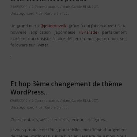
/
/
24/05/2010
0 Commentaires
dans
Carole BLANCOT
,
/
Uncategorized
par
Carole Blancot
Un grand merci
@jerickdevelle
grâce à qui j’ai découvert cette
nouvelle application Japonnaise (
ISParade
) parfaitement
inutile et qui consiste à faire défiler en musique ou non, ses
followers sur Twitter…
,
Et hop 3ème changement de thème
WordPress…
/
/
09/05/2010
2 Commentaires
dans
Carole BLANCOT
,
/
Uncategorized
par
Carole Blancot
Chers contacts, amis, confrères, lecteurs, collègues…
Je vous propose de fêter, par ce billet, mon 3ème changement
de thème wordpress sur ce blog en l’espace de 9 mois. Vous