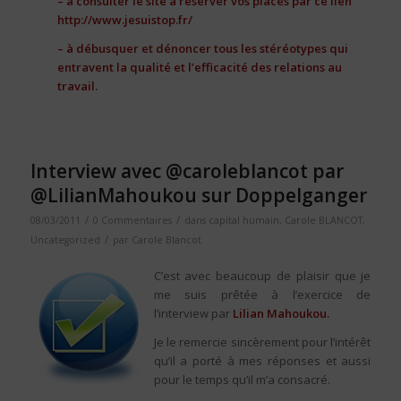
– à consulter le site à réserver vos places par ce lien
http://www.jesuistop.fr/
– à débusquer et dénoncer tous les stéréotypes qui
entravent la qualité et l’efficacité des relations au
travail.
Interview avec @caroleblancot par
@LilianMahoukou sur Doppelganger
/
/
08/03/2011
0 Commentaires
dans
capital humain
,
Carole BLANCOT
,
/
Uncategorized
par
Carole Blancot
C’est avec beaucoup de plaisir que je
me suis prêtée à l’exercice de
l’interview par
Lilian Mahoukou.
Je le remercie sincèrement pour l’intérêt
qu’il a porté à mes réponses et aussi
pour le temps qu’il m’a consacré.