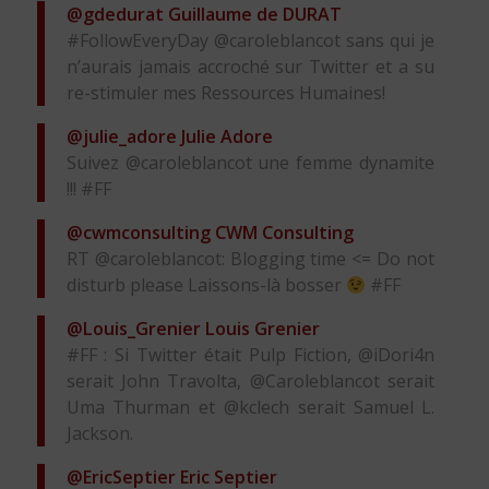
@gdedurat
Guillaume de DURAT
#FollowEveryDay @caroleblancot sans qui je
n’aurais jamais accroché sur Twitter et a su
re-stimuler mes Ressources Humaines!
@julie_adore
Julie Adore
Suivez @caroleblancot une femme dynamite
!!! #FF
@cwmconsulting
CWM Consulting
RT @caroleblancot: Blogging time <= Do not
disturb please Laissons-là bosser
#FF
@Louis_Grenier
Louis Grenier
#FF : Si Twitter était Pulp Fiction, @iDori4n
serait John Travolta, @Caroleblancot serait
Uma Thurman et @kclech serait Samuel L.
Jackson.
@EricSeptier
Eric Septier