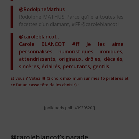
@RodolpheMathus
Rodolphe MATHUS Parce qu’lle a toutes les
facettes d’un diamant, #FF @caroleblancot !
@caroleblancot
:
Carole BLANCOT #ff Je les aime
personnalisés, humoristiques, ironiques,
attendrissants, originaux, drôles, décalés,
sincères, éclairés, percutants, gentils
Et vous ? Votez !!! (3 choix maximum sur mes 15 préférés et
ce fut un casse tête de les choisir) :
[polldaddy poll= »3930520″]
@caroleblancot’s parade