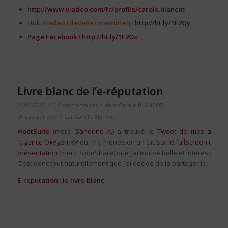
http://www.viadeo.com/fr/profile/carole.blancot
Hub Viadeo (devenez membre!) :
http://ht.ly/1F2Qy
Page Facebook !
http://ht.ly/1F2Ox
Livre blanc de l’e-réputation
/
/
26/03/2010
0 Commentaires
dans
Carole BLANCOT
,
/
Uncategorized
par
Carole Blancot
HootSuite
(merci
Sandrine A.
) a trouvé
le Tweet de mes amis 
l’agence Oxygen-RP
qui m’a menée en un clic sur
le fullScreen de cet
présentation
(merci SlideShare) que j’ai trouvé belle et intéressante.
C’est donc tout naturellement que j’ai décidé de la partager ici.
E-reputation : le livre blanc