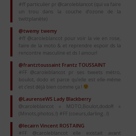
#ff particulier pr @caroleblancot (qui va faire
un trou dans la couche d’ozone de la
twittplanète)
@twemy
twemy
#ff @caroleblancot pour voir la vie en rose,
faire de la moto & et reprendre espoir ds la
rencontre masculine et ds l amour!
@frantztoussaint
Frantz TOUSSAINT
#FF @caroleblancot pr ses tweets métro,
boulot, dodo et parce qu’elle est elle-même
et c’est déjà bien comme ça !
@LaurenseWS
Lady Blackberry
@caroleblancot « MOTO,Boulot,dodo!!! »
(Minots,photos..!) #FF (coeurs,darling…!)
@lecairn
Vincent ROSTAING
#FF @caroleblancot elle existait avant