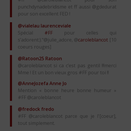
punchdynadebridisme et ff aussi @gdedurat
pour son excellent FED !
@vialelau
laurenceviale
Spécial
#FF
pour celles qui
s’adorent:).“@julie_adore, @
caroleblancot
[10
coeurs rouges]
@Ratoon25
Ratoon
@caroleblancot si ca c’est pas gentil !!!merci
Mme ! Et un bon vieux gros #FF pour toi !!
@AnneJozefa
Anne Jo
Mention « bonne heure bonne humeur »
#FF @caroleblancot
@fredock
fredo
#FF @caroleblancot parce que je l'[coeur],
tout simplement.