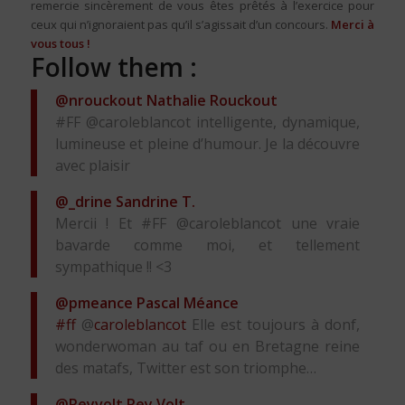
remercie sincèrement de vous êtes prêtés à l’exercice pour
ceux qui n’ignoraient pas qu’il s’agissait d’un concours.
Merci à
vous tous !
Follow them :
@nrouckout
Nathalie Rouckout
#FF @caroleblancot intelligente, dynamique,
lumineuse et pleine d’humour. Je la découvre
avec plaisir
@_drine
Sandrine T.
Mercii ! Et #FF @caroleblancot une vraie
bavarde comme moi, et tellement
sympathique !! <3
@pmeance
Pascal Méance
#ff
@
caroleblancot
Elle est toujours à donf,
wonderwoman au taf ou en Bretagne reine
des matafs, Twitter est son triomphe…
@Reyvolt
Rey Volt