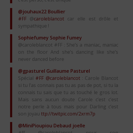
@jouhaux22
Boullier
#FF
@
caroleblancot
car elle est drôle et
sympathique !
Sophiefumey
Sophie Fumey
@caroleblancot #FF : She’s a maniac, maniac
on the floor And she’s dancing like she’s
never danced before
@gpasturel
Guillaume Pasturel
Spécial
#FF
@caroleblancot
: Carole Blancot
si tu l’as connais pas tu as pas de pot, si tu la
connais tu sais que tu as touché le gros lot.
Mais sans aucun doute Carole c’est c’est
notre perle à tous mais pour Darling c’est
son joyau
ttp://twitpic.com/2xrm7p
@MiniPioupiou
Debaud joelle
#ff @caroleblancot pour son