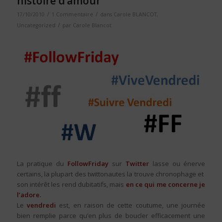
histoire d’amour
/
/
17/10/2010
1 Commentaire
dans
Carole BLANCOT
,
/
Uncategorized
par
Carole Blancot
La pratique du
FollowFriday
sur
Twitter
lasse ou énerve
certains, la plupart des twittonautes la trouve chronophage et
son intérêt les rend dubitatifs, mais
en ce qui me concerne je
l’adore.
Le
vendredi
est, en raison de cette coutume, une journée
bien remplie parce qu’en plus de boucler efficacement une