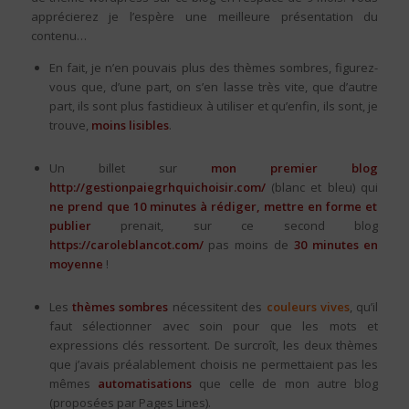
apprécierez je l’espère une meilleure présentation du
contenu…
En fait, je n’en pouvais plus des thèmes sombres, figurez-
vous que, d’une part, on s’en lasse très vite, que d’autre
part, ils sont plus fastidieux à utiliser et qu’enfin, ils sont, je
trouve,
moins lisibles
.
Un billet sur
mon premier blog
http://gestionpaiegrhquichoisir.com/
(blanc et bleu) qui
ne prend que 10 minutes à rédiger, mettre en forme et
publier
prenait, sur ce second blog
https://caroleblancot.com/
pas moins de
30 minutes en
moyenne
!
Les
thèmes sombres
nécessitent des
couleurs vives
, qu’il
faut sélectionner avec soin pour que les mots et
expressions clés ressortent. De surcroît, les deux thèmes
que j’avais préalablement choisis ne permettaient pas les
mêmes
automatisations
que celle de mon autre blog
(proposées par Pages Lines).