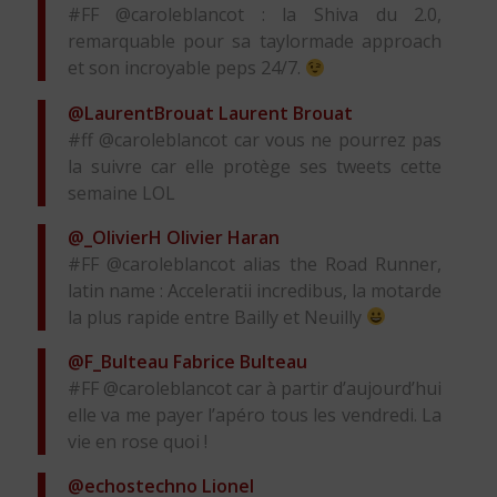
#FF @caroleblancot : la Shiva du 2.0,
remarquable pour sa taylormade approach
et son incroyable peps 24/7.
@LaurentBrouat
Laurent Brouat
#ff @caroleblancot car vous ne pourrez pas
la suivre car elle protège ses tweets cette
semaine LOL
@_OlivierH
Olivier Haran
#FF @caroleblancot alias the Road Runner,
latin name : Acceleratii incredibus, la motarde
la plus rapide entre Bailly et Neuilly
@F_Bulteau
Fabrice Bulteau
#FF @caroleblancot car à partir d’aujourd’hui
elle va me payer l’apéro tous les vendredi. La
vie en rose quoi !
@echostechno
Lionel